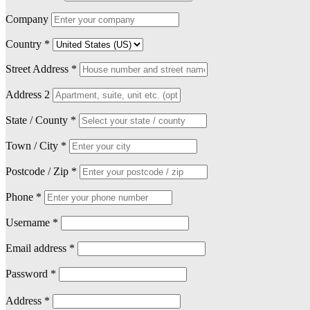
Company
Country
*
Street Address
*
Address 2
State / County
*
Town / City
*
Postcode / Zip
*
Phone
*
Username
*
Email address
*
Password
*
Address
*