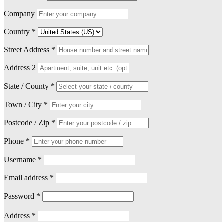
Company
Country
*
Street Address
*
Address 2
State / County
*
Town / City
*
Postcode / Zip
*
Phone
*
Username
*
Email address
*
Password
*
Address
*