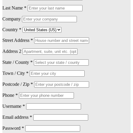
Last Name
*
Company
Country
*
Street Address
*
Address 2
State / County
*
Town / City
*
Postcode / Zip
*
Phone
*
Username
*
Email address
*
Password
*