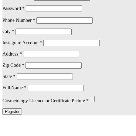
Password
*
Phone Number
*
City
*
Instagram Account
*
Address
*
Zip Code
*
State
*
Full Name
*
Cosmetology Licence or Certificate Picture
*
Register