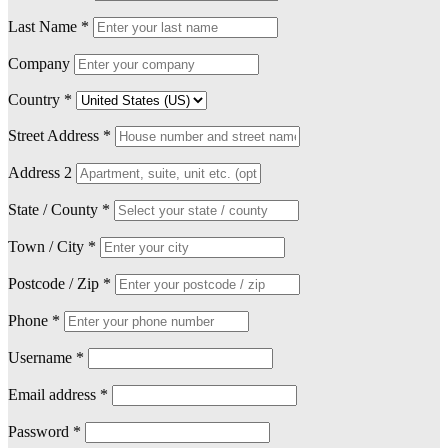
Last Name
*
Company
Country
*
Street Address
*
Address 2
State / County
*
Town / City
*
Postcode / Zip
*
Phone
*
Username
*
Email address
*
Password
*