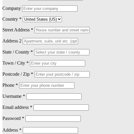
Company
Country
*
Street Address
*
Address 2
State / County
*
Town / City
*
Postcode / Zip
*
Phone
*
Username
*
Email address
*
Password
*
Address
*